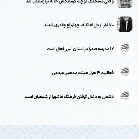
وقتی مسجدی كوچك گرمابخش خانه نيازمندان شد
۷۰ نفر از دل اعتکاف چهارباغ چادری شدند
۱۲ مدرسه صدرا در استان البرز فعال است
فعالیت ۴ هزار هیئت مذهبی مردمی
دشمن به دنبال گرفتن فرهنگ عاشورا از شیعیان است