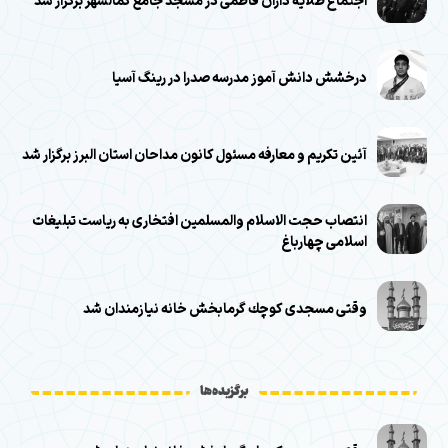
اجتماع طلایه داران فاطمی در مسجد جامع کمالشهر برگزار شد
درخشش دانش‌ آموز مدرسه صدرا در رینگ آسیا
آئین تکریم و معارفه مسئول کانون مداحان استان البرز برگزار شد
انتصاب حجت الاسلام والمسلمین افتخاری به ریاست تبلیغات
اسلامی چهارباغ
وقتی مسجدی كوچك گرمابخش خانه نيازمندان شد
برگزیده‌ها