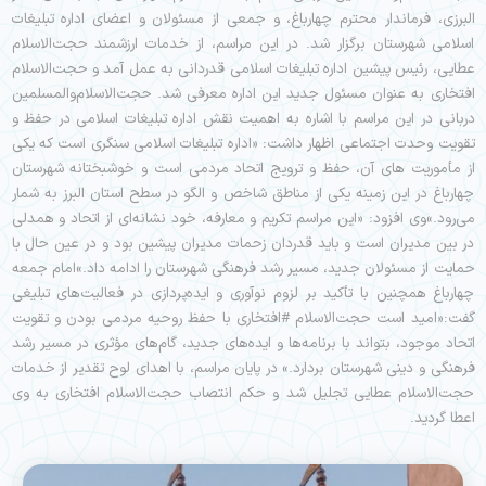
البرزی، فرماندار محترم چهارباغ، و جمعی از مسئولان و اعضای اداره تبلیغات
اسلامی شهرستان برگزار شد. در این مراسم، از خدمات ارزشمند حجت‌الاسلام
عطایی، رئیس پیشین اداره تبلیغات اسلامی قدردانی به عمل آمد و حجت‌الاسلام
افتخاری به عنوان مسئول جدید این اداره معرفی شد. حجت‌الاسلام‌والمسلمین
دربانی در این مراسم با اشاره به اهمیت نقش اداره تبلیغات اسلامی در حفظ و
تقویت وحدت اجتماعی اظهار داشت: «اداره تبلیغات اسلامی سنگری است که یکی
از مأموریت های آن، حفظ و ترویج اتحاد مردمی است و خوشبختانه شهرستان
چهارباغ در این زمینه یکی از مناطق شاخص و الگو در سطح استان البرز به شمار
می‌رود.»وی افزود: «این مراسم تکریم و معارفه، خود نشانه‌ای از اتحاد و همدلی
در بین مدیران است و باید قدردان زحمات مدیران پیشین بود و در عین حال با
حمایت از مسئولان جدید، مسیر رشد فرهنگی شهرستان را ادامه داد.»امام جمعه
چهارباغ همچنین با تأکید بر لزوم نوآوری و ایده‌پردازی در فعالیت‌های تبلیغی
گفت:«امید است حجت‌الاسلام #افتخاری با حفظ روحیه مردمی بودن و تقویت
اتحاد موجود، بتواند با برنامه‌ها و ایده‌های جدید، گام‌های مؤثری در مسیر رشد
فرهنگی و دینی شهرستان بردارد.» در پایان مراسم، با اهدای لوح تقدیر از خدمات
حجت‌الاسلام عطایی تجلیل شد و حکم انتصاب حجت‌الاسلام افتخاری به وی
اعطا گردید.