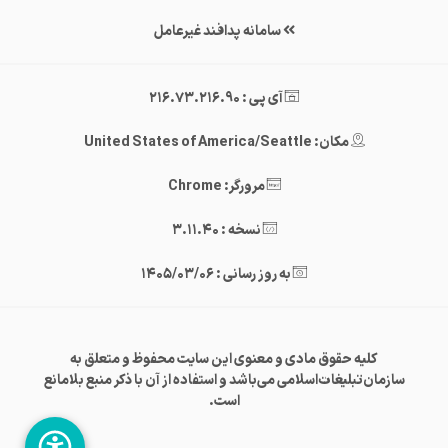
سامانه پدافند غیرعامل
آی پی : 216.73.216.90
مکان: United States of America/Seattle
مرورگر: Chrome
نسخه : 3.11.40
به روز رسانی : 1405/03/06
کلیه حقوق مادی و معنوی این سایت محفوظ و متعلق به
سازمان‌تبلیغات‌اسلامی می‌باشد و استفاده از آن با ذکر منبع بلامانع
است.